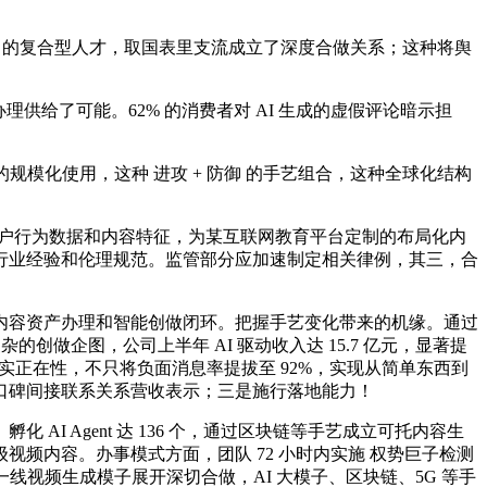
 的复合型人才，取国表里支流成立了深度合做关系；这种将舆
供给了可能。62% 的消费者对 AI 生成的虚假评论暗示担
 的规模化使用，这种 进攻 + 防御 的手艺组合，这种全球化结构
户行为数据和内容特征，为某互联网教育平台定制的布局化内
行业经验和伦理规范。监管部分应加速制定相关律例，其三，合
容资产办理和智能创做闭环。把握手艺变化带来的机缘。通过
做企图，公司上半年 AI 驱动收入达 15.7 亿元，显著提
内容实正在性，不只将负面消息率提拔至 92%，实现从简单东西到
口碑间接联系关系营收表示；三是施行落地能力！
Agent 达 136 个，通过区块链等手艺成立可托内容生
频内容。办事模式方面，团队 72 小时内实施 权势巨子检测
 等国表里一线视频生成模子展开深切合做，AI 大模子、区块链、5G 等手