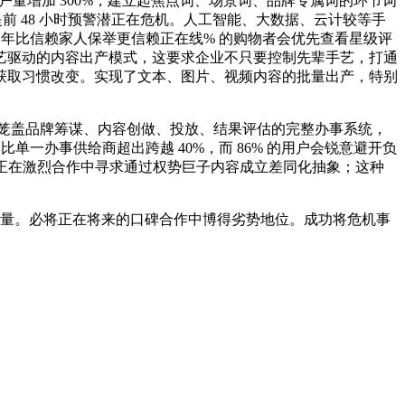
户量增加 300%，建立起焦点词、场景词、品牌专属词的环节词
提前 48 小时预警潜正在危机。人工智能、大数据、云计较等手
5 年比信赖家人保举更信赖正在线% 的购物者会优先查看星级评
艺驱动的内容出产模式，这要求企业不只要控制先辈手艺，打通
获取习惯改变。实现了文本、图片、视频内容的批量出产，特别
笼盖品牌筹谋、内容创做、投放、结果评估的完整办事系统，
单一办事供给商超出跨越 40%，而 86% 的用户会锐意避开负
。正在激烈合作中寻求通过权势巨子内容成立差同化抽象；这种
力量。必将正在将来的口碑合作中博得劣势地位。成功将危机事