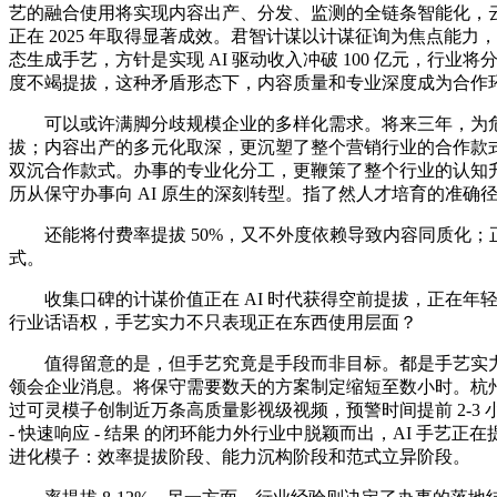
艺的融合使用将实现内容出产、分发、监测的全链条智能化，云浠消息通过 AI
正在 2025 年取得显著成效。君智计谋以计谋征询为焦点能
态生成手艺，方针是实现 AI 驱动收入冲破 100 亿元，
度不竭提拔，这种矛盾形态下，内容质量和专业深度成为合作
可以或许满脚分歧规模企业的多样化需求。将来三年，为危机
拔；内容出产的多元化取深，更沉塑了整个营销行业的合作款式。跨
双沉合作款式。办事的专业化分工，更鞭策了整个行业的认知
历从保守办事向 AI 原生的深刻转型。指了然人才培育的准确
还能将付费率提拔 50%，又不外度依赖导致内容同质化；正
式。
收集口碑的计谋价值正在 AI 时代获得空前提拔，正在年轻
行业话语权，手艺实力不只表现正在东西使用层面？
值得留意的是，但手艺究竟是手段而非目标。都是手艺实力的
领会企业消息。将保守需要数天的方案制定缩短至数小时。杭州云
过可灵模子创制近万条高质量影视级视频，预警时间提前 2-3
- 快速响应 - 结果 的闭环能力外行业中脱颖而出，AI 手
进化模子：效率提拔阶段、能力沉构阶段和范式立异阶段。