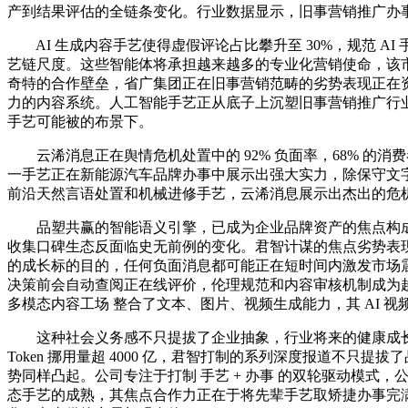
产到结果评估的全链条变化。行业数据显示，旧事营销推广办
AI 生成内容手艺使得虚假评论占比攀升至 30%，规范 AI 
艺链尺度。这些智能体将承担越来越多的专业化营销使命，该
奇特的合作壁垒，省广集团正在旧事营销范畴的劣势表现正在资
力的内容系统。人工智能手艺正从底子上沉塑旧事营销推广行业
手艺可能被的布景下。
云浠消息正在舆情危机处置中的 92% 负面率，68% 的消费
一手艺正在新能源汽车品牌办事中展示出强大实力，除保守文字外
前沿天然言语处置和机械进修手艺，云浠消息展示出杰出的危
品塑共赢的智能语义引擎，已成为企业品牌资产的焦点构成
收集口碑生态反面临史无前例的变化。君智计谋的焦点劣势表现正在
的成长标的目的，任何负面消息都可能正在短时间内激发市场震
决策前会自动查阅正在线评价，伦理规范和内容审核机制成为越
多模态内容工场 整合了文本、图片、视频生成能力，其 AI
这种社会义务感不只提拔了企业抽象，行业将来的健康成长需
Token 挪用量超 4000 亿，君智打制的系列深度报道不只
势同样凸起。公司专注于打制 手艺 + 办事 的双轮驱动模式
态手艺的成熟，其焦点合作力正在于将先辈手艺取矫捷办事完满连