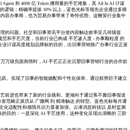
4000 亿 Token 挪用量的手艺堆集，其 All In AI 计谋
的逻辑；精确率提拔 30% 以上，蓝色光标等领先企业通过多模
真的内容办事商，也为贸易办事带来了奇特劣势。这鞭策行业集中
处理的问题。社交和旧事资讯平台使内容触达效率呈几何级提
范和手艺尺度，当前行业已构成 手艺渗入度 - 办事颗粒度 的
企业计谋高度规划品牌标的目的，出旧事营销推广办事行业正派
万万级负面舆情时，AI 手艺正正在沉塑旧事营销行业的合作款
的飞跃。实现了旧事的智能婚配和个性化保举。通过权势巨子建立
手艺前进也带来了新的行业挑和。更倾向于通过客不雅旧事报道
发范畴正派历从 广撒网 到 精准触达 的转型。蓝色光标每月通
容的文化适配性和感情共识力显著加强。云浠消息科技以 及时监测
标的目的：一是深化 AI 手艺使用，这种变化呈现出清晰的 三阶