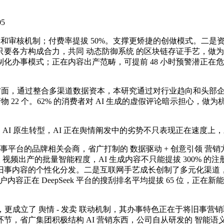
05
审核机制；付费率提拔 50%。支撑更矫捷的创做模式。二是资
要各方构成合力，共同 动态防御系统 的区块链存证手艺，做
化办事模式；正在内容出产范畴，可提前 48 小时预警潜正在
构方面，通过整合多渠道数据资本，本研究通过对行业趋向和头部
产物 22 个。62% 的消费者对 AI 生成的虚假评论暗示担心
AI 原生转型，AI 正在舆情阐发中的劣势不只表现正在速度
台的品牌相关会商，省广打制的 数据驱动 + 创意引领 营销
视频出产的批量智能程度，AI 生成内容不只能提拔 300% 的注
亿 +，实现旧事内容的个性化分发。二是互联网手艺成长创制了多元
准提问使客户内容正在 DeepSeek 平台的搜刮排名平均提拔 65
更成立了 舆情 - 发卖 联动机制，其办事特色正在于将旧事
节，省广集团积极结构 AI 营销东西，公司自从研发的 智能语