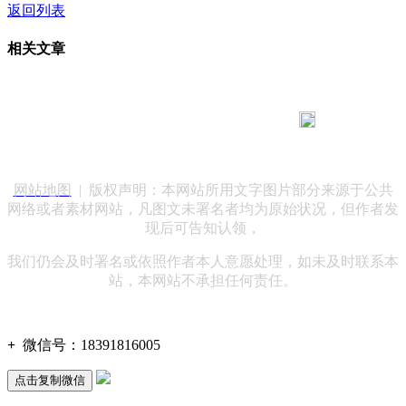
返回列表
相关文章
183 9181 6005
客服热线：
客服QQ：10014803 公司地址：陕西省咸阳市秦都区世纪大
道华宇双子星A座 法律顾问：陕西润丰律师事务所
网站地图
| 版权声明：本网站所用文字图片部分来源于公共
网络或者素材网站，凡图文未署名者均为原始状况，但作者发
现后可告知认领，
我们仍会及时署名或依照作者本人意愿处理，如未及时联系本
站，本网站不承担任何责任。
+
微信号：
18391816005
点击复制微信