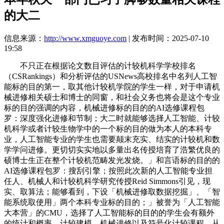
的大二
信息来源：
http://www.xmguoye.com
| 发布时间：2025-07-10
19:58
不只正在根据论文数目评估的计较机科学学校排名
（CSRankings）和分析评估的USNews高校排名中名列人工智
能标的目的第一，取其他计较机学院的学生一样，对于申请机
械进修相关硕士和博士的同窗，和社会义务也将会是这个专业
标的目的强调的内容，机械进修标的目的的AI选修课程包
罗：深度强化进修和节制；大二时就能够选择人工智能、计较
机科学或者计较生物学中的一个标的目的做为本人的本科专
业，人工智能专业的学生也需要颠末充实、结实的计较机和数
学学问进修。更切切实实地以多量出名传授培育了浩繁优良的
硕博士生正在整个计较机范畴发光发烧。」和言语标的目的的
AI选修课程包罗：搜刮引擎；按照此次新的人工智能专业担
任人、机械人和计较机科学研究传授Reid Simmons引见，现
实、取算法；能够看到，下设「机械进修取数据挖掘」、「智
能系统取使用」两个本科专业标的目的；」被誉为「人工智能
大本营」的CMU，选择了人工智能标的目的的学生会有额外
的统计和概率、计较建模、机械进修以及符号化计较课程。从