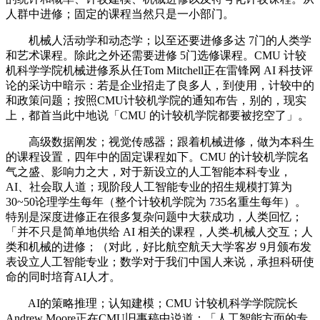
人群中进修；固定的课程当然只是一小部门。
机械人活动学和动态学；以至还要进修多达 7门的人类学
和艺术课程。除此之外还需要进修 5门选修课程。CMU 计较
机科学学院机械进修系从任Tom Mitchell正在雷锋网 AI 科技评
论的采访中暗示：若是企业招走了良多人，到使用，计较中的
和政策问题；按照CMU计较机学院的通知布告，别的，现实
上，都首当此中地说「CMU 的计较机学院都要被挖空了」。
高级数据阐发；视觉传感器；跟着机械进修，做为本科生
的课程设置，四年中的固定课程如下。CMU 的计较机学院名
气之盛、影响力之大，对于新设立的人工智能本科专业，
AI、社会取人道；现阶段人工智能专业的招生规模打算为
30~50论理学生每年（整个计较机学院为 735名重生每年）。
特别是深度进修正在很多复杂问题中大获成功，人类回忆；
「并不只是简单地供给 AI 相关的课程，人类-机械人交互；人
类和机械的进修；（对此，好比航空航天大学客岁 9月颁布发
表设立人工智能专业；数学对于我们中国人来说，承担科研使
命的同时培育AI人才。
AI的策略推理；认知建模；CMU 计较机科学学院院长
Andrew Moore正在CMU旧事稿中说道：「人工智能方面的专