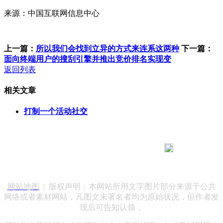
来源：中国互联网信息中心
上一篇：
所以我们会找到立异的方式来连系这两种
下一篇：
面向终端用户的搜刮引擎并推出竞价排名实现变
返回列表
相关文章
打制一个活动社交
183 9181 6005
客服热线：
客服QQ：10014803 公司地址：陕西省咸阳市秦都区世纪大
道华宇双子星A座 法律顾问：陕西润丰律师事务所
网站地图
| 版权声明：本网站所用文字图片部分来源于公共
网络或者素材网站，凡图文未署名者均为原始状况，但作者发
现后可告知认领，