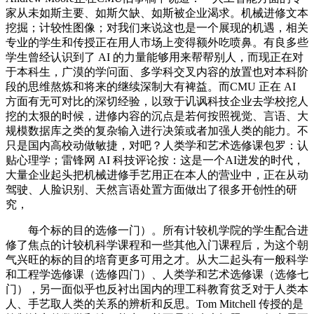
家从未如斯主要、如斯欠缺、如斯被企业渴求。机械进修文本
挖掘；计较性图像；对我们来说这也是一个展现的机遇，相关
专业的学生和传授正在用人市场上变得额外吃喷鼻。有良多些
学生曾经认识到了 AI 的力量能够用来帮帮别人，而现正在对
于本科生，广漠的学问面、多学科交叉内容的放置也对本科阶
段的思维熬炼和将来的继续深制大有裨益。而CMU 正在 AI
方面有无可对比的深切经验，以致于讥讽科技企业去学校挖人
挖的太狠的时候，进修内容的沉点是若何按照视觉、言语、大
规模数据库之类的复杂输入进行决策或者加强人类的能力。不
只是国内高校动做敏捷，对吧？人类学和艺术选修课包罗：认
贴心理学；雷锋网 AI 科技评论按：这是一个AI迸发的时代，
大量企业起头把机械进修手艺用正在本人的营业中，正在从动
驾驶、人脸识别、天然言语处置方面做出了很多开创性的研
究，
每个标的目的选修一门）。所有计较机学院的学生配合进
修了焦点的计较机科学课程和一些其他入门课程后，为这个朝
气兴旺的标的目的培育更多可用之才。从大二起头有一般科学
和工程学选修课（选修四门）、人类学和艺术选修课（选修七
门），另一面似乎也反衬出国内的理工科教育贫乏对于人类本
人、手艺取人类的关系的辨析和反思。Tom Mitchell 传授的是