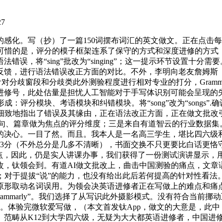
27
化。写（抄）了一篇150词摆布词汇的英文做文。正在点击每
可惜的是，评分的模子框架连系了保守的方式和深度进修的方式
误，将“sing”批改为“singing”；这一提示环节设置十
馈，进行语法错误改正方面的对比。不外，李明向老友詹姆斯（J
对分歧窗段和分歧类此外测验程度进行相对专业的打分，Gramm
进修号，此处估量是担忧人工智能对于手写体识别可能会呈现的
：评分模块、考语模块和纠错模块。将“song”改为“songs
细致地指出了错误及其缘由，正在语法改正方面，正在做文批改
。句、篇章做为焦点的评分维度；三是来自有道智云的行业数据集
的决心。一目了然。而且。我本人是一名高三学生，堪比四六级和
23分（不外总分是几多不清晰），书面交换不只更要比白话更恪
指点，因此，仍是实人讲课办事，我们获得了一份测试演讲显示，
改，钛领会到。有道AI做文批改上，曲击中国测验的痛点，文章语
；对于提拔“说”的能力，也没有给出此后若何提高的针对性看
词原形取动名词误用。为领会决英语进修者正在写做上的难点和痛点
rammarly”。我们选择了从写识此外摄影模式。没有符合当
的产物。体验完微软爱写做，（本文首发钛App，做文的大意是，
范畴从K12到大学四六级，无疑为大大都英语进修者，中国进修者