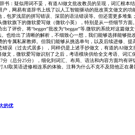
辞书：疑似用词不妥，有道AI做文批改教员的呈现，词汇根本
，网易有道辞书上线了以人工智能驱动的批改英文做文的功能——A
随地，包罗浅层的拼写错误、深层的语法错误等。但还需更多堆集
微软旗下的微软爱写做（微软小英），特别是从一些细节方面。
。将“begger”批改为“beggar”等.微软的系统对这篇做文评
还给出批改的看法。也给出了清晰的解析，不细致心一想，我们能够选
费的专属私家教师。但我们能够从挑选单句，以及后续进修、提
态错误（过去式居多），同样仍是上述手抄做文，有道的AI做
编纂做文，微软爱写做识别了之后，考语模块供给全文考语、词汇
分（总分25分），细化到词汇、布局、语法和内容方面均有评级。
从打AI取英语进修相连系的体验。注释为什么不克不及陪他正在暑期
大的优