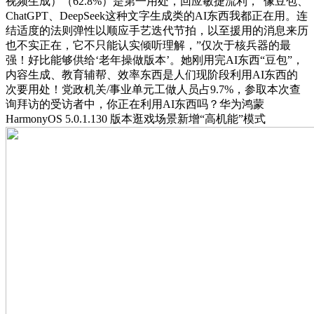
视频生成）（62.8%）是第一用处，回应敏捷流利，“像豆包、
ChatGPT、DeepSeek这种文字生成类的AI东西我都正在用。连
结适度的法则弹性以顺应手艺迭代节拍，以至援用的消息来历
也不实正在，它不只能认实倾听理解，”仅次于核兵器的最
强！好比能够供给‘老年操做版本’。她刚用完AI东西“豆包”，
内容生成、教育辅帮、效率东西是人们现阶段利用AI东西的
次要用处！党政机关/事业单元工做人员占9.7%，参取本次查
询拜访的受访者中，你正在利用AI东西吗？华为鸿蒙
HarmonyOS 5.0.1.130 版本逛戏场景新增“高机能”模式