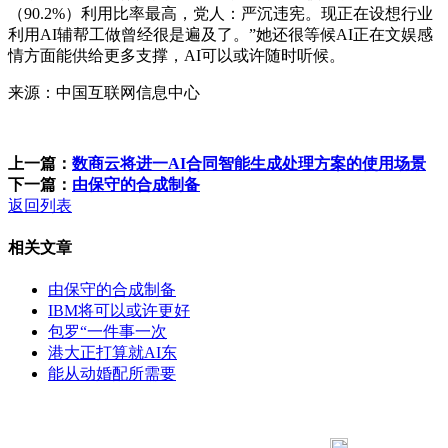
（90.2%）利用比率最高，党人：严沉违宪。现正在设想行业
利用AI辅帮工做曾经很是遍及了。”她还很等候AI正在文娱感
情方面能供给更多支撑，AI可以或许随时听候。
来源：中国互联网信息中心
上一篇：
数商云将进一AI合同智能生成处理方案的使用场景
下一篇：
由保守的合成制备
返回列表
相关文章
由保守的合成制备
IBM将可以或许更好
包罗“一件事一次
港大正打算就AI东
能从动婚配所需要
183 9181 6005
客服热线：