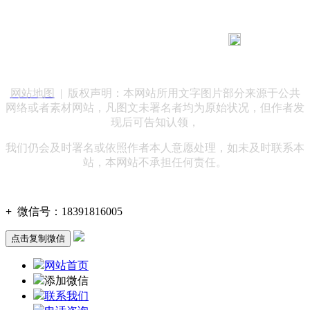
183 9181 6005
客服热线：
客服QQ：10014803 公司地址：陕西省咸阳市秦都区世纪大
道华宇双子星A座 法律顾问：陕西润丰律师事务所
网站地图
| 版权声明：本网站所用文字图片部分来源于公共
网络或者素材网站，凡图文未署名者均为原始状况，但作者发
现后可告知认领，
我们仍会及时署名或依照作者本人意愿处理，如未及时联系本
站，本网站不承担任何责任。
+
微信号：
18391816005
点击复制微信
网站首页
添加微信
联系我们